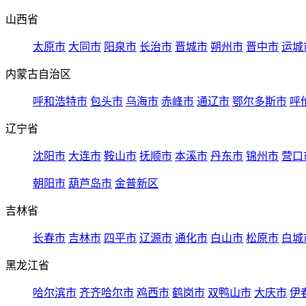
山西省
太原市
大同市
阳泉市
长治市
晋城市
朔州市
晋中市
运城
内蒙古自治区
呼和浩特市
包头市
乌海市
赤峰市
通辽市
鄂尔多斯市
呼
辽宁省
沈阳市
大连市
鞍山市
抚顺市
本溪市
丹东市
锦州市
营口
朝阳市
葫芦岛市
金普新区
吉林省
长春市
吉林市
四平市
辽源市
通化市
白山市
松原市
白城
黑龙江省
哈尔滨市
齐齐哈尔市
鸡西市
鹤岗市
双鸭山市
大庆市
伊