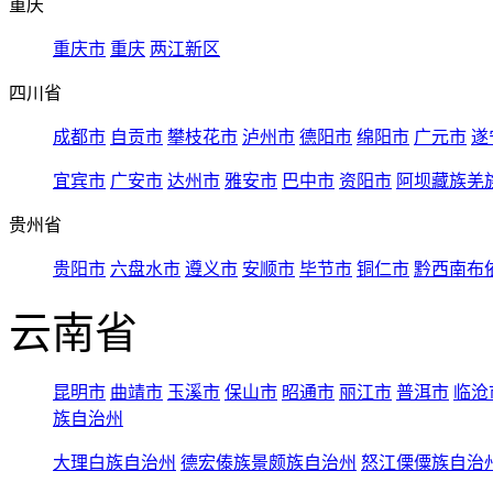
重庆
重庆市
重庆
两江新区
四川省
成都市
自贡市
攀枝花市
泸州市
德阳市
绵阳市
广元市
遂
宜宾市
广安市
达州市
雅安市
巴中市
资阳市
阿坝藏族羌
贵州省
贵阳市
六盘水市
遵义市
安顺市
毕节市
铜仁市
黔西南布
云南省
昆明市
曲靖市
玉溪市
保山市
昭通市
丽江市
普洱市
临沧
族自治州
大理白族自治州
德宏傣族景颇族自治州
怒江傈僳族自治