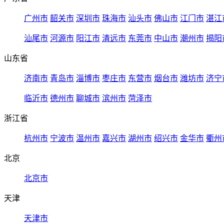
广州市
韶关市
深圳市
珠海市
汕头市
佛山市
江门市
湛江
汕尾市
河源市
阳江市
清远市
东莞市
中山市
潮州市
揭阳
山东省
济南市
青岛市
淄博市
枣庄市
东营市
烟台市
潍坊市
济宁
临沂市
德州市
聊城市
滨州市
菏泽市
浙江省
杭州市
宁波市
温州市
嘉兴市
湖州市
绍兴市
金华市
衢州
北京
北京市
天津
天津市