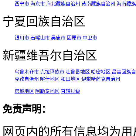
西宁市
海东市
海北藏族自治州
黄南藏族自治州
海南藏族
宁夏回族自治区
银川市
石嘴山市
吴忠市
固原市
中卫市
新疆维吾尔自治区
乌鲁木齐市
克拉玛依市
吐鲁番地区
哈密地区
昌吉回族自
克孜自治州
喀什地区
和田地区
伊犁哈萨克自治州
塔城地区
阿勒泰地区
直辖县级
免责声明：
网页内的所有信息均为用