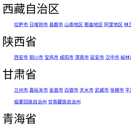
西藏自治区
拉萨市
日喀则市
昌都市
山南地区
那曲地区
阿里地区
林
陕西省
西安市
铜川市
宝鸡市
咸阳市
渭南市
延安市
汉中市
榆林
甘肃省
兰州市
嘉峪关市
金昌市
白银市
天水市
武威市
张掖市
平
临夏回族自治州
甘南藏族自治州
青海省