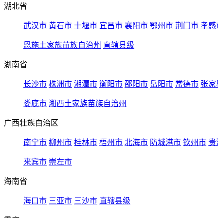
湖北省
武汉市
黄石市
十堰市
宜昌市
襄阳市
鄂州市
荆门市
孝感
恩施土家族苗族自治州
直辖县级
湖南省
长沙市
株洲市
湘潭市
衡阳市
邵阳市
岳阳市
常德市
张家
娄底市
湘西土家族苗族自治州
广西壮族自治区
南宁市
柳州市
桂林市
梧州市
北海市
防城港市
钦州市
贵
来宾市
崇左市
海南省
海口市
三亚市
三沙市
直辖县级