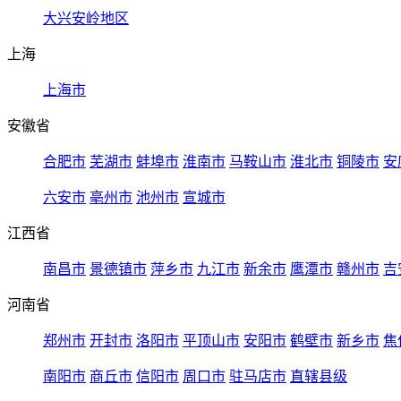
大兴安岭地区
上海
上海市
安徽省
合肥市
芜湖市
蚌埠市
淮南市
马鞍山市
淮北市
铜陵市
安
六安市
亳州市
池州市
宣城市
江西省
南昌市
景德镇市
萍乡市
九江市
新余市
鹰潭市
赣州市
吉
河南省
郑州市
开封市
洛阳市
平顶山市
安阳市
鹤壁市
新乡市
焦
南阳市
商丘市
信阳市
周口市
驻马店市
直辖县级