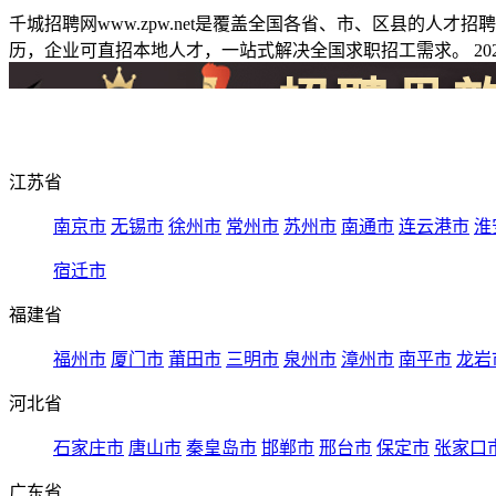
千城招聘网www.zpw.net是覆盖全国各省、市、区县的人
历，企业可直招本地人才，一站式解决全国求职招工需求。 2026
江苏省
南京市
无锡市
徐州市
常州市
苏州市
南通市
连云港市
淮
宿迁市
福建省
福州市
厦门市
莆田市
三明市
泉州市
漳州市
南平市
龙岩
河北省
石家庄市
唐山市
秦皇岛市
邯郸市
邢台市
保定市
张家口
广东省